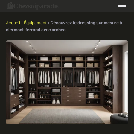
Chezsoiparadis
📰
Accueil
›
Équipement
›
Découvrez le dressing sur mesure à
clermont-ferrand avec archea