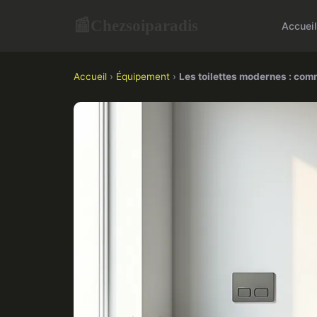
Chezsoiparadis
📰
Accueil
Accueil
›
Équipement
›
Les toilettes modernes : com