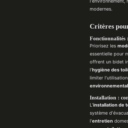
l'environnement, 
modernes.
Critères pou
Fonctionnalités 
Priorisez les
modè
essentielle pour 
offrent un bidet 
l'
hygiène des toi
limiter l'utilisati
environnemental
Installation : c
L'
installation de
système d'évacuat
l'
entretien
domest