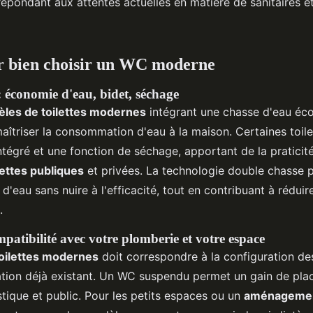
répondant aux attentes actuelles en matière de sanitaires et
r bien choisir un WC moderne
: économie d'eau, bidet, séchage
les de toilettes modernes
intégrant une chasse d'eau éc
maîtriser la consommation d'eau à la maison. Certaines toil
intégré et une fonction de séchage, apportant de la praticit
lettes publiques
et privées. La technologie double chasse 
on d'eau sans nuire à l'efficacité, tout en contribuant à réduire
.
ompatibilité avec votre plomberie et votre espace
 toilettes modernes
doit correspondre à la configuration des
ion déjà existant. Un WC suspendu permet un gain de place
ique et public. Pour les petits espaces ou un
aménagement