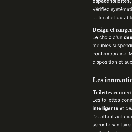
espace toilettes
,
Vérifiez systémat
optimal et durabl
Design et rangem
Le choix d'un
des
meubles suspendu
contemporaine. Mi
disposition et au
Les innovatio
Toilettes connect
Les toilettes con
intelligents
et des
l'abattant automa
sécurité sanitaire