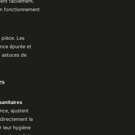
ent facilement.
 un fonctionnement
 pièce. Les
ance épurée et
x astuces de
es
sanitaires
nce, ajustent
directement la
r leur hygiène