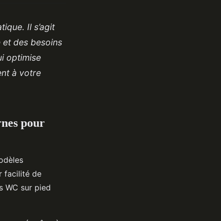
que. Il s’agit
e et des besoins
i optimise
ent à votre
rnes pour
odèles
 facilité de
s WC sur pied