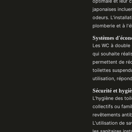
optimale et leur c
japonaises inclue
odeurs. L'installa
plomberie et à l'é
Systèmes d'écono
Les WC à double 
qui souhaite réal
permettent de réd
toilettes suspend
utilisation, répo
Sécurité et hygi
L'hygiène des toi
collectifs ou fam
revêtements antib
L'utilisation de 
les sanitaires ins