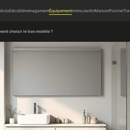
Actu
Déco
Déménagement
Équipement
Immo
Jardin
Maison
Piscine
Tra
ment choisir le bon modèle ?