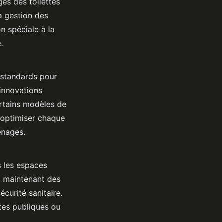
ges des toilettes
a gestion des
n spéciale à la
.
 standards pour
innovations
ertains modèles de
 optimiser chaque
énages.
s les espaces
nt maintenant des
curité sanitaire.
ttes publiques ou