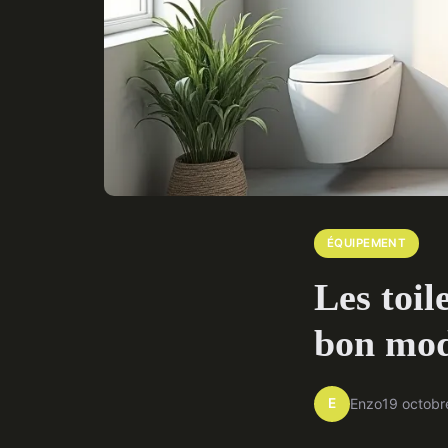
ÉQUIPEMENT
Les toil
bon mod
E
Enzo
19 octob