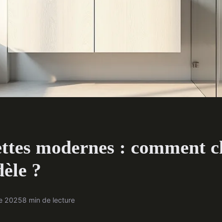
ettes modernes : comment ch
èle ?
re 2025
8 min de lecture