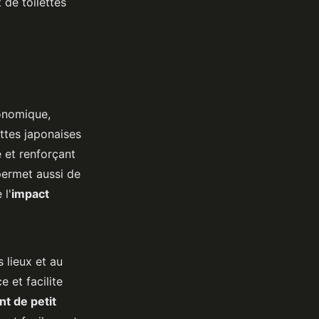
 de toilettes
onomique,
ettes japonaises
é et renforçant
permet aussi de
 l'
impact
 lieux et au
 et facilite
 de petit