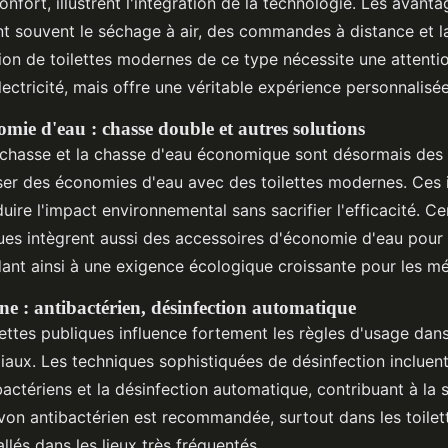
onfort, illustrent l'intégration de la technologie. Les avanta
nt souvent le séchage à air, des commandes à distance et l
tion de toilettes modernes de ce type nécessite une attentio
lectricité, mais offre une véritable expérience personnalisée
mie d'eau : chasse double et autres solutions
chasse et la chasse d'eau économique sont désormais des
iser des économies d'eau avec des toilettes modernes. Ces 
uire l'impact environnemental sans sacrifier l'efficacité. C
ues intègrent aussi des accessoires d'économie d'eau pour
ndant ainsi à une exigence écologique croissante pour les m
ène : antibactérien, désinfection automatique
lettes publiques influence fortement les règles d'usage dan
iliaux. Les techniques sophistiquées de désinfection inclue
actériens et la désinfection automatique, contribuant à la sé
savon antibactérien est recommandée, surtout dans les toile
tallés dans les lieux très fréquentés.