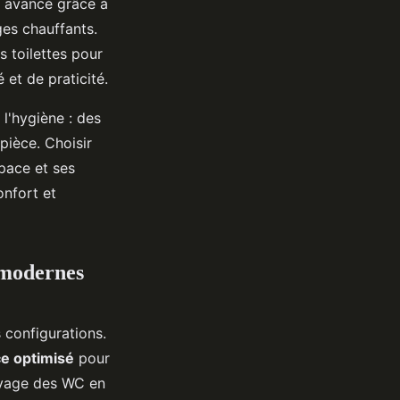
t avancé grâce à
ges chauffants.
s toilettes pour
 et de praticité.
 l'hygiène : des
pièce. Choisir
pace et ses
onfort et
s modernes
 configurations.
e optimisé
pour
toyage des WC en