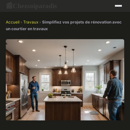
Chezsoiparadis
📰
Accueil
›
Travaux
›
Simplifiez vos projets de rénovation avec
un courtier en travaux