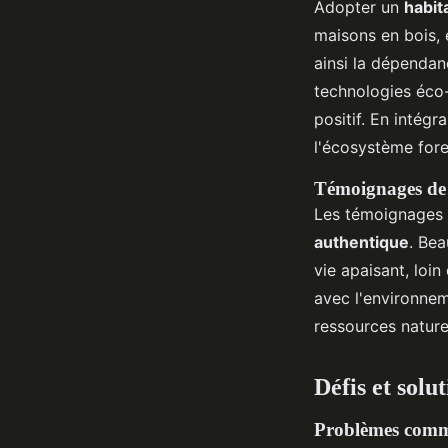
Adopter un
habit
maisons en bois, 
ainsi la dépendanc
technologies éco-
positif. En intégr
l'écosystème fores
Témoignages de 
Les témoignages d
authentique
. Be
vie apaisant, loi
avec l'environnem
ressources nature
Défis et solu
Problèmes commu