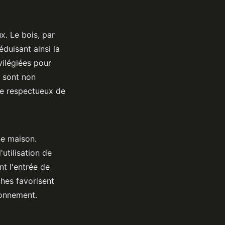
x. Le bois, par
éduisant ainsi la
ilégiées pour
n sont non
ie respectueux de
ne maison.
'utilisation de
t l'entrée de
ches favorisent
ronnement.