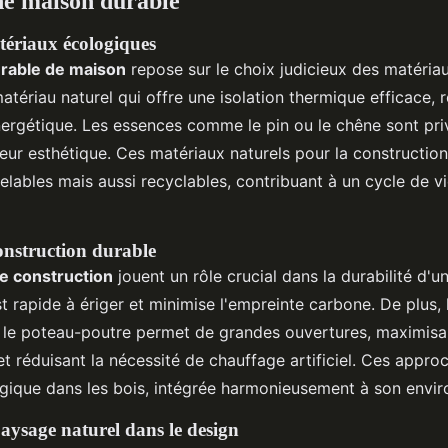
ne maison durable
tériaux écologiques
rable de maison
repose sur le choix judicieux des matériau
tériau naturel qui offre une isolation thermique efficace, r
rgétique. Les essences comme le pin ou le chêne sont priv
 leur esthétique. Ces matériaux naturels pour la constructio
lables mais aussi recyclables, contribuant à un cycle de v
onstruction durable
e construction
jouent un rôle crucial dans la durabilité d'u
t rapide à ériger et minimise l'empreinte carbone. De plus, l
e poteau-poutre permet de grandes ouvertures, maximisan
et réduisant la nécessité de chauffage artificiel. Ces appro
gique dans les bois, intégrée harmonieusement à son envi
aysage naturel dans le design