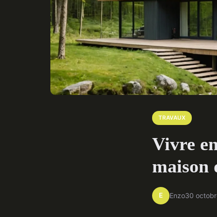
TRAVAUX
Vivre en
maison d
E
Enzo
30 octob