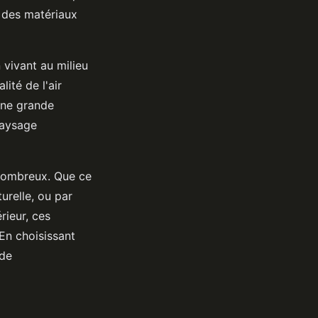
t des matériaux
vivant au milieu
ité de l'air
 une grande
paysage
 nombreux. Que ce
turelle, ou par
rieur, ces
 En choisissant
 de