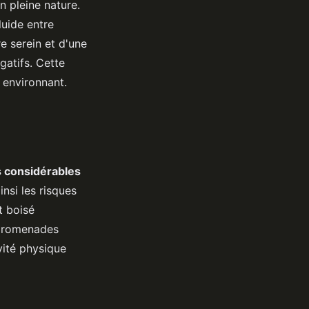
n pleine nature.
luide entre
re serein et d'une
gatifs. Cette
 environnant.
 considérables
insi les risques
t boisé
s promenades
vité physique