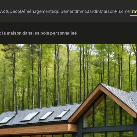
Actu
Déco
Déménagement
Équipement
Immo
Jardin
Maison
Piscine
Tra
: la maison dans les bois personnalisé