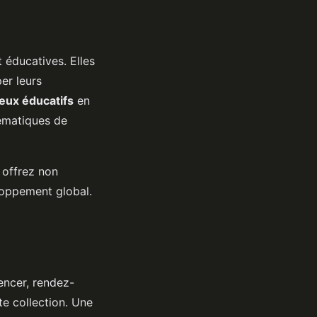
 éducatives. Elles
per leurs
jeux éducatifs
en
hématiques de
 offrez non
loppement global.
encer, rendez-
te collection. Une