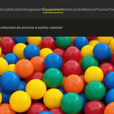
Actu
Déco
Déménagement
Équipement
Immo
Jardin
Maison
Piscine
Tra
ollection de piscine à balles colorée!