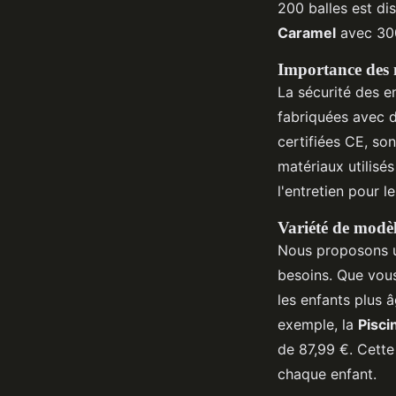
200 balles est di
Caramel
avec 300
Importance des 
La sécurité des en
fabriquées avec d
certifiées CE, so
matériaux utilisés
l'entretien pour l
Variété de modèl
Nous proposons un
besoins. Que vou
les enfants plus 
exemple, la
Pisci
de 87,99 €. Cette
chaque enfant.