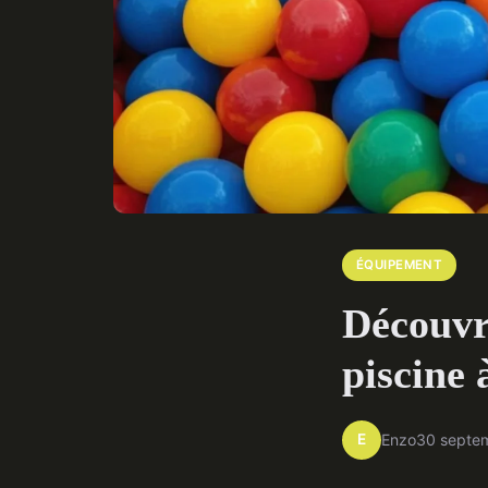
ÉQUIPEMENT
Découvre
piscine 
E
Enzo
30 septe