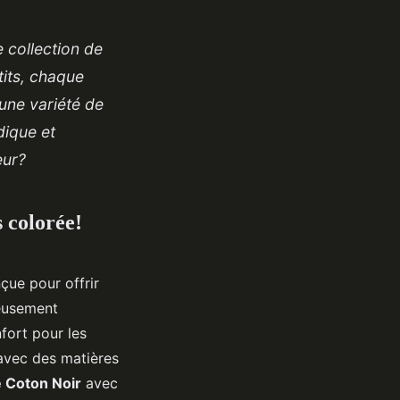
 collection de
tits, chaque
une variété de
dique et
eur?
s colorée!
çue pour offrir
neusement
fort pour les
 avec des matières
e Coton Noir
avec