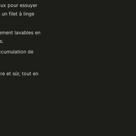
oux pour essuyer
un filet à linge
ement lavables en
s.
accumulation de
e et sûr, tout en