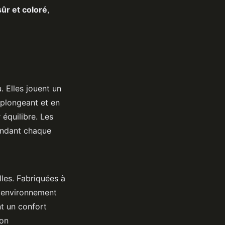
ûr et coloré
,
. Elles jouent un
 plongeant et en
 équilibre. Les
rendant chaque
lles. Fabriquées à
n environnement
nt un confort
ion