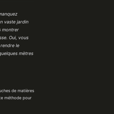
 manquez
n vaste jardin
us montrer
sse. Oui, vous
 rendre le
 quelques mètres
ouches de matières
nte méthode pour