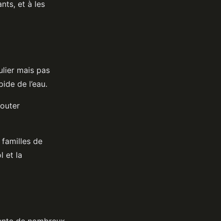
nts, et à les
ulier mais pas
pide de l’eau.
jouter
 familles de
l et la
ésente de nombreux