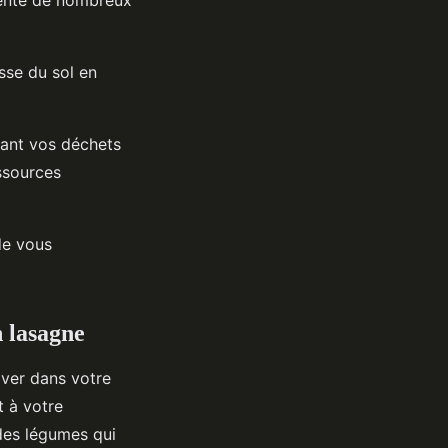
sse du sol en
lant vos déchets
essources
de vous
n lasagne
tiver dans votre
t à votre
des légumes qui