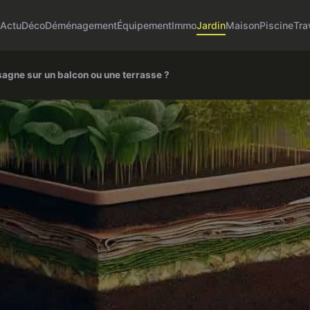
Actu
Déco
Déménagement
Équipement
Immo
Jardin
Maison
Piscine
Tra
agne sur un balcon ou une terrasse ?