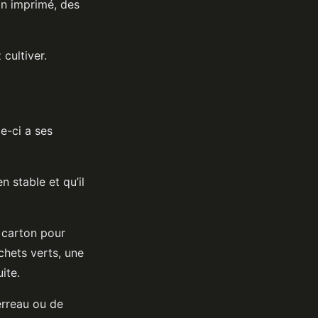
on imprimé, des
cultiver.
e-ci a ses
n stable et qu’il
e carton pour
hets verts, une
ite.
erreau ou de